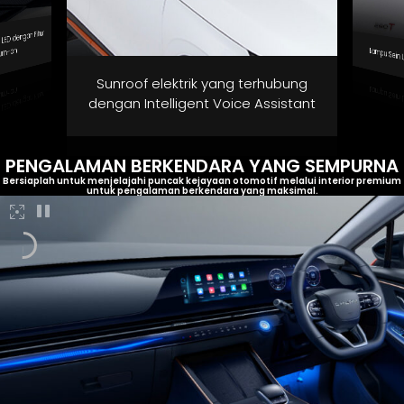
ED dengan Fitur
urn-on
Lampu Sein 
Sunroof elektrik yang terhubung
dengan Intelligent Voice Assistant
PENGALAMAN BERKENDARA YANG SEMPURNA
Bersiaplah untuk menjelajahi puncak kejayaan otomotif melalui interior premium
untuk pengalaman berkendara yang maksimal.