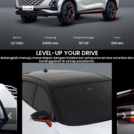
Mesin
Panjang
Output Tenaga
Torsi
1,6 TGDI
4400 mm
197 HP
290 Nm
LEVEL-UP YOUR DRIVE
Melangkah menuju masa depan dengan kolaborasi sempurna antara estetika dan
ketangguhan di setiap perjalanan.